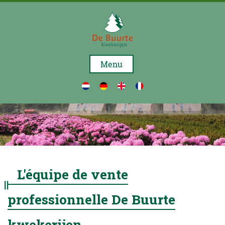
A
PROPOS
Menu
DE
NOUS
ASSORTIMENT
ACTION
NOUVELLES
NOTRE
L'équipe de vente
ÉQUIPE
professionnelle De Buurte
CONTACT
kwekerijen