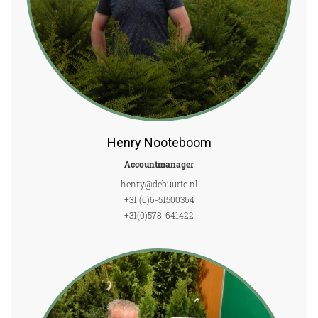
Henry Nooteboom
Accountmanager
henry@debuurte.nl
+31 (0)6-51500364
+31(0)578-641422