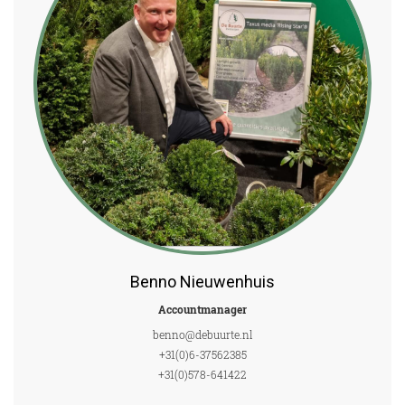
Benno Nieuwenhuis
Accountmanager
benno@debuurte.nl
+31(0)6-37562385
+31(0)578-641422