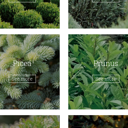
Picea
Prunus
See more
See more