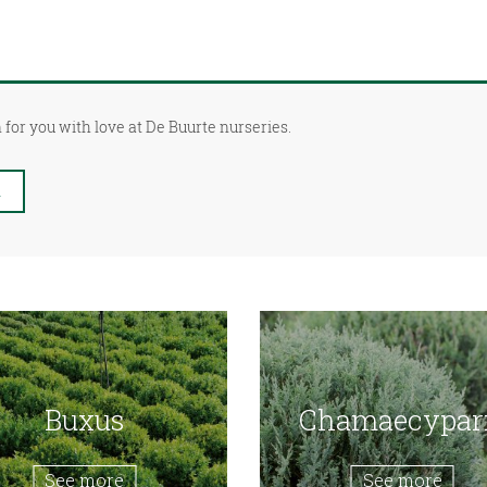
 for you with love at De Buurte nurseries.
l
Buxus
Chamaecypar
See more
See more