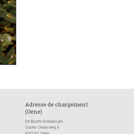
t
Adresse de chargement
(Oene)
De Buurte Kwekerijen
Ooster Oenerweg 4
8167 PC Oene