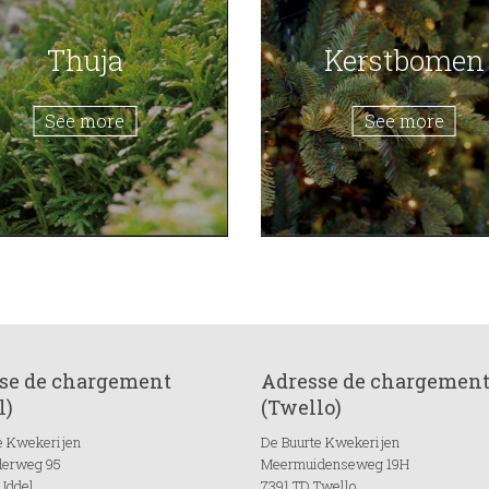
Thuja
Kerstbomen
See more
See more
se de chargement
Adresse de chargemen
l)
(Twello)
e Kwekerijen
De Buurte Kwekerijen
derweg 95
Meermuidenseweg 19H
Uddel
7391 TD Twello