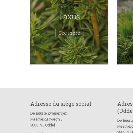
Taxus
See more
Adresse du siège social
Adres
(Udde
De Buurte kwekerijen
Meervelderweg 95
De Buurt
3888 NJ Uddel
Meervel
3888 NJ 