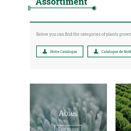
Assortiment
Below you can find the categories of plants grown
Notre Catalogue
Catalogue de Noë
Abies
See more