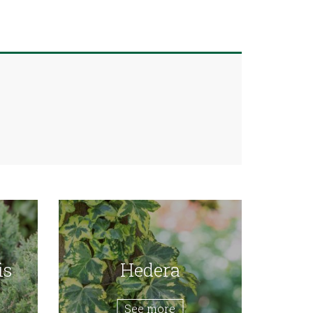
is
Hedera
See more