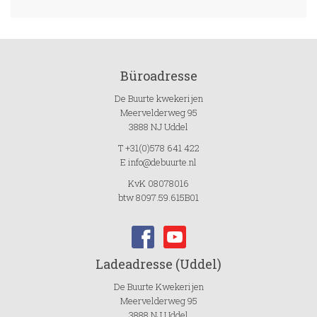
Büroadresse
De Buurte kwekerijen
Meervelderweg 95
3888 NJ Uddel
T +31(0)578 641 422
E info@debuurte.nl
KvK 08078016
btw 8097.59.615B01
Ladeadresse (Uddel)
De Buurte Kwekerijen
Meervelderweg 95
3888 NJ Uddel