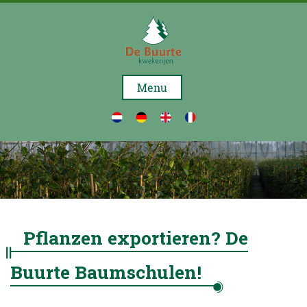
STARTSEITE
Menu
UBER
UNS
SORTIMENT
AKTIE
NACHRICHTEN
UNSER
Pflanzen exportieren? De
TEAM
Buurte Baumschulen!
KONTAKT